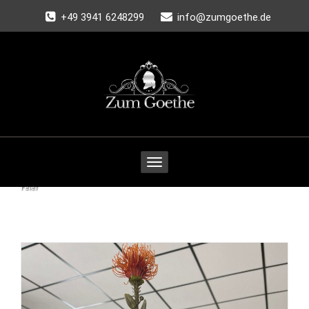
+49 3941 6248299
info@zumgoethe.de
Toggle
navigation
Home
/
Unser Team
/
Feier
Feier