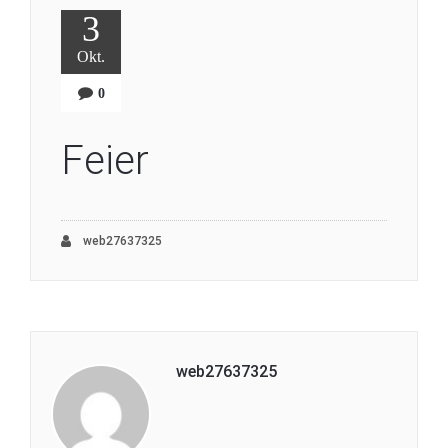
3
Okt.
0
Feier
web27637325
web27637325