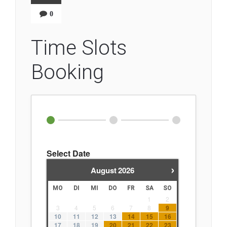
0
Time Slots
Booking
Select Date
›
August
2026
MO
DI
MI
DO
FR
SA
SO
1
2
3
4
5
6
7
8
9
10
11
12
13
14
15
16
17
18
19
20
21
22
23